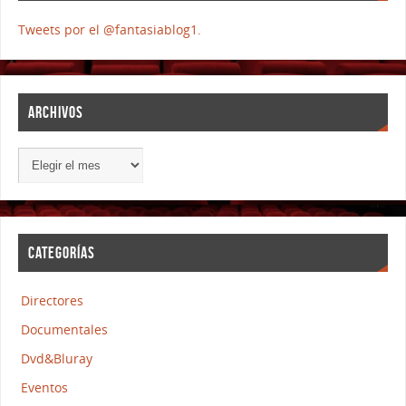
Tweets por el @fantasiablog1.
ARCHIVOS
CATEGORÍAS
Directores
Documentales
Dvd&Bluray
Eventos