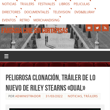
NOTICIAS
TRÁILERS
FESTIVALES
LIBROS
PELICULAS
DIRECTORES
DOCUMENTALES
TELEVISION
DVD&BLURAY
EVENTOS
RETRO
MERCHANDISING
FANTASIA CINE SIN CORTAPISAS
FANTASIA, WEB DEDICADA AL CINE, CRÍTICAS Y ANÁLISIS DE
PELÍCULAS, SERIES DE TELEVISIÓN, FESTIVALES, NOTICIAS, LIBROS,
DVD & BLURAY, MERCHANDISING Y TODO LO QUE RODEA AL
SÉPTIMO ARTE
Peligrosa clonación, tráiler de lo
nuevo de Riley Stearns «Dual»
POR
ADMINISTRADOR
31/03/2022
NOTICIAS
,
TRÁILERS