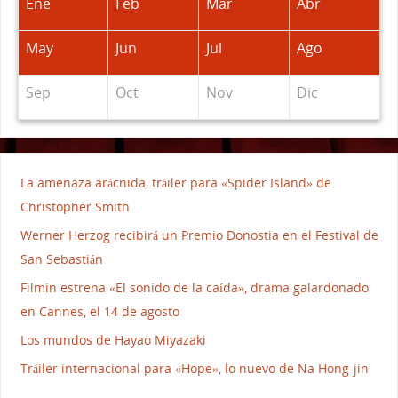
Ene
Feb
Mar
Abr
May
Jun
Jul
Ago
Sep
Oct
Nov
Dic
La amenaza arácnida, tráiler para «Spider Island» de
Christopher Smith
Werner Herzog recibirá un Premio Donostia en el Festival de
San Sebastián
Filmin estrena «El sonido de la caída», drama galardonado
en Cannes, el 14 de agosto
Los mundos de Hayao Miyazaki
Tráiler internacional para «Hope», lo nuevo de Na Hong-jin