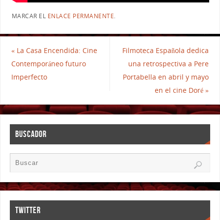
MARCAR EL
ENLACE PERMANENTE
.
«
La Casa Encendida: Cine
Filmoteca Española dedica
Contemporáneo futuro
una retrospectiva a Pere
Imperfecto
Portabella en abril y mayo
en el cine Doré
»
BUSCADOR
TWITTER