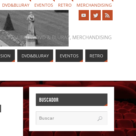
DVD&BLURAY
EVENTOS
RETRO
MERCHANDISING
NOTICIAS, LIBROS, DVD & BLURAY, MERCHANDISING
ISION
DVD&BLURAY
EVENTOS
RETRO
BUSCADOR
i