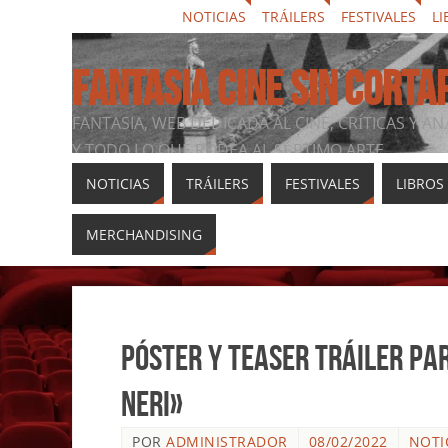
NOTICIAS
TRÁILERS
FESTIVALES
LI
FANTASIA CINE SIN CORTA
FANTASIA, WEB DEDICADA AL CINE, CRÍTICAS Y AN
Y TODO LO QUE RODEA AL SÉPTIMO ARTE
NOTICIAS
TRÁILERS
FESTIVALES
LIBROS
MERCHANDISING
Póster y teaser tráiler pa
neri»
POR
ADMINISTRADOR
08/02/2022
NOTI