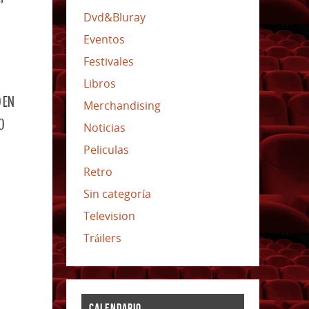
Dvd&Bluray
Eventos
Festivales
Libros
 EN
Merchandising
O
Noticias
Peliculas
Retro
Sin categoría
Television
Tráilers
CALENDARIO