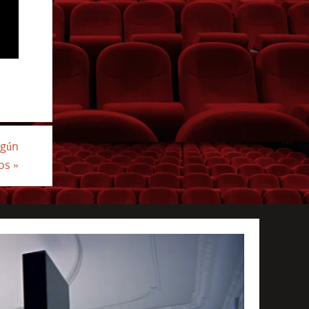
egún
ros
»