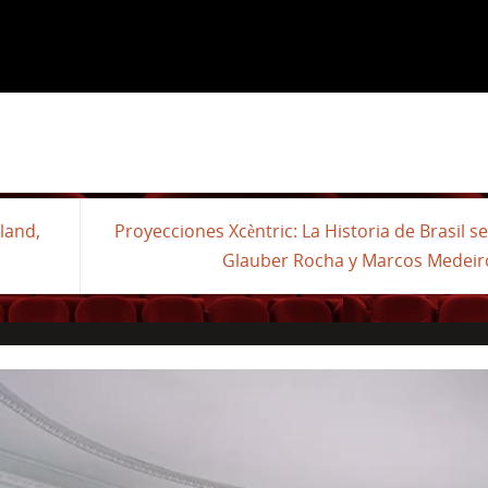
land,
Proyecciones Xcèntric: La Historia de Brasil s
Glauber Rocha y Marcos Medei