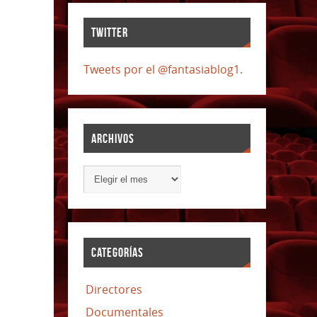
TWITTER
Tweets por el @fantasiablog1.
ARCHIVOS
CATEGORÍAS
Directores
Documentales
,