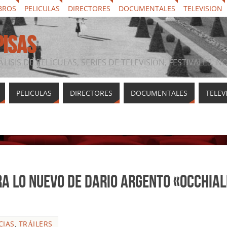
BROS
PELICULAS
DIRECTORES
DOCUMENTALES
TELEVISION
PISAS
ÁLISIS DE PELÍCULAS, SERIES DE TELEVISIÓN, FESTIVALES, 
PELICULAS
DIRECTORES
DOCUMENTALES
TELEV
ra lo nuevo de Dario Argento «Occhial
CIAS
,
TRÁILERS