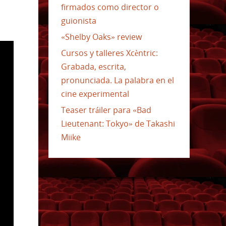
firmados como director o
guionista
«Shelby Oaks» review
Cursos y talleres Xcèntric:
Grabada, escrita,
pronunciada. La palabra en el
cine experimental
Teaser tráiler para «Bad
Lieutenant: Tokyo» de Takashi
Miike