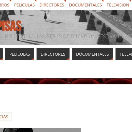
BROS
PELICULAS
DIRECTORES
DOCUMENTALES
TELEVISION
PISAS
ÁLISIS DE PELÍCULAS, SERIES DE TELEVISIÓN, FESTIVALES, 
PELICULAS
DIRECTORES
DOCUMENTALES
TELEV
CIAS