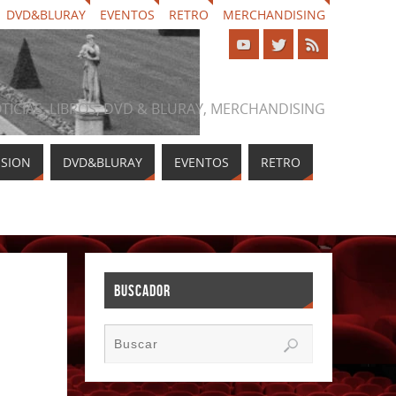
DVD&BLURAY
EVENTOS
RETRO
MERCHANDISING
NOTICIAS, LIBROS, DVD & BLURAY, MERCHANDISING
ISION
DVD&BLURAY
EVENTOS
RETRO
BUSCADOR