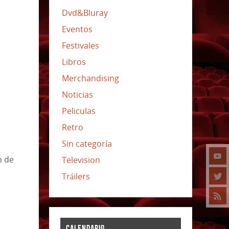
Dvd&Bluray
Eventos
Festivales
Libros
Merchandising
Noticias
Peliculas
Retro
Sin categoría
n de
Television
Tráilers
CALENDARIO