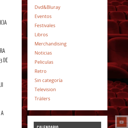
Dvd&Bluray
Eventos
NCIA
Festivales
Libros
Merchandising
ERA
Noticias
3 DE
Peliculas
Retro
Sin categoría
UI
Television
Tráilers
 A
CALENDARIO