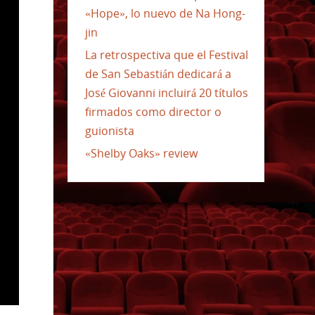
«Hope», lo nuevo de Na Hong-
jin
La retrospectiva que el Festival
de San Sebastián dedicará a
José Giovanni incluirá 20 títulos
firmados como director o
guionista
«Shelby Oaks» review