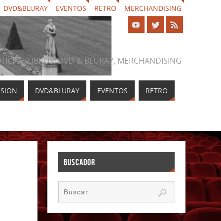
DVD&BLURAY
EVENTOS
RETRO
MERCHANDISING
NOTICIAS, LIBROS, DVD & BLURAY, MERCHANDISING
ISION
DVD&BLURAY
EVENTOS
RETRO
BUSCADOR