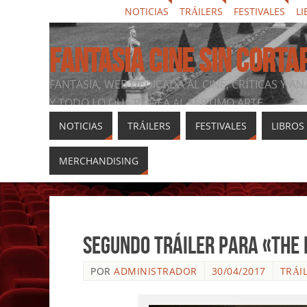
NOTICIAS
TRÁILERS
FESTIVALES
LI
FANTASIA CINE SIN CORTA
FANTASIA, WEB DEDICADA AL CINE, CRÍTICAS Y AN
Y TODO LO QUE RODEA AL SÉPTIMO ARTE
NOTICIAS
TRÁILERS
FESTIVALES
LIBROS
MERCHANDISING
Segundo tráiler para «The 
POR
ADMINISTRADOR
30/04/2017
TRÁI