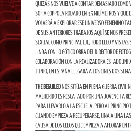
QUIZÁS NOS VUELVE A CONTAR DEMASIADO COMO V
SOFIA COPPOLA RODADO EN 35 MILÍMETROS Y QUE E
VOLVERÁ A EXPLORAR ESE UNIVERSO FEMENINO TAN 
DE SUS ANTERIORES TRABAJOS AQUÍ SE NOS PRESE
SEXUAL COMO PRINCIPAL EJE, TODO ELLO Y VISTA
LINDA CON LO GÓTICO OBRA DEL DIRECTOR DE FOTOG
COLABORACIÓN CON LA REALIZADORA ESTADOUNIDEN
JUNIO, EN ESPAÑA LLEGARÁ A LOS CINES DOS SEMA
THE BEGUILED
NOS SITÚA EN PLENA GUERRA CIVIL
MALHERIDO ES RESCATADO POR UNA JOVENCITA RES
PARA LLEVARLO A LA ESCUELA, PERO AL PRINCIPI
CUANDO EMPIEZA A RECUPERARSE, UNA A UNA LAS 
CAUSA DE LOS CELOS QUE EMPIEZA A AFLORAR ENT