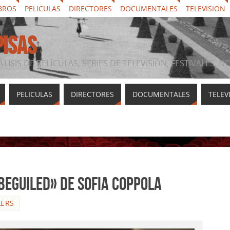
BROS
PELICULAS
DIRECTORES
DOCUMENTALES
TELEVISION
PISAS
ÁLISIS DE PELÍCULAS, SERIES DE TELEVISIÓN, FESTIVALES, 
PELICULAS
DIRECTORES
DOCUMENTALES
TELEV
Beguiled» de Sofia Coppola
LERS