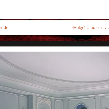
ende
«Malgré la nuit» rev