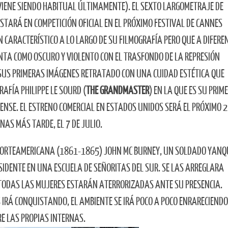
IENE SIENDO HABITUAL ÚLTIMAMENTE). EL SEXTO LARGOMETRAJE DE
STARÁ EN COMPETICIÓN OFICIAL EN EL PRÓXIMO FESTIVAL DE CANNES
CARACTERÍSTICO A LO LARGO DE SU FILMOGRAFÍA PERO QUE A DIFERE
NTA COMO OSCURO Y VIOLENTO CON EL TRASFONDO DE LA REPRESIÓN
S SUS PRIMERAS IMÁGENES RETRATADO CON UNA CUIDAD ESTÉTICA QUE
RAFÍA PHILIPPE LE SOURD (
THE GRANDMASTER
) EN LA QUE ES SU PRIM
SE. EL ESTRENO COMERCIAL EN ESTADOS UNIDOS SERÁ EL PRÓXIMO 2
NAS MÁS TARDE, EL 7 DE JULIO.
 NORTEAMERICANA (1861-1865) JOHN MC BURNEY, UN SOLDADO YANQ
IDENTE EN UNA ESCUELA DE SEÑORITAS DEL SUR. SE LAS ARREGLARA
O TODAS LAS MUJERES ESTARÁN ATERRORIZADAS ANTE SU PRESENCIA.
IRÁ CONQUISTANDO, EL AMBIENTE SE IRÁ POCO A POCO ENRARECIENDO
RE LAS PROPIAS INTERNAS.