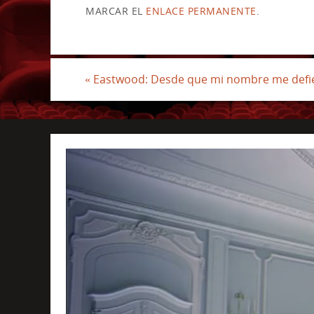
MARCAR EL
ENLACE PERMANENTE
.
«
Eastwood: Desde que mi nombre me defi