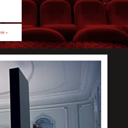
iew
»