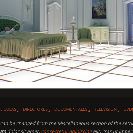
ELICULAS
DIRECTORES
DOCUMENTALES
TELEVISION
DVD
t can be changed from the Miscellaneous section of the setti
sum
dolor sit amet,
consectetur adipiscing
elit, cras ut imper