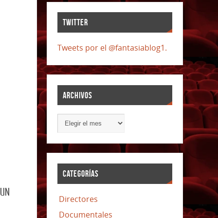
TWITTER
Tweets por el @fantasiablog1.
ARCHIVOS
CATEGORÍAS
 UN
Directores
Documentales