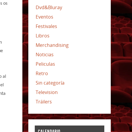
s os
Dvd&Bluray
Eventos
Festivales
Libros
n
Merchandising
ue
Noticias
Peliculas
Retro
o al
Sin categoría
el
Television
nta
Tráilers
CALENDARIO