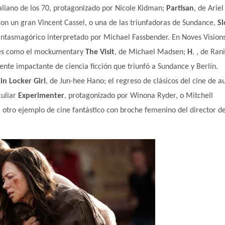
raliano de los 70, protagonizado por Nicole Kidman;
Partisan
, de Ariel
con un gran Vincent Cassel, o una de las triunfadoras de Sundance,
S
fantasmagórico interpretado por Michael Fassbender. En Noves Vision
les como el mockumentary
The Visit
, de Michael Madsen;
H
. , de Ran
ente impactante de ciencia ficción que triunfó a Sundance y Berlín.
in Locker
Girl
, de Jun-hee Hano; el regreso de clásicos del cine de a
culiar
Experimenter
, protagonizado por Winona Ryder, o Mitchell
, otro ejemplo de cine fantástico con broche femenino del director d