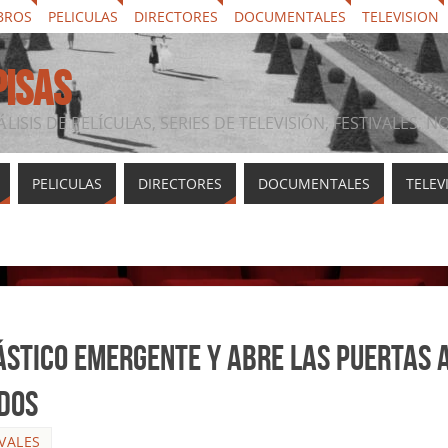
BROS
PELICULAS
DIRECTORES
DOCUMENTALES
TELEVISION
PISAS
ÁLISIS DE PELÍCULAS, SERIES DE TELEVISIÓN, FESTIVALES, 
PELICULAS
DIRECTORES
DOCUMENTALES
TELEV
ástico emergente y abre las puertas 
dos
IVALES