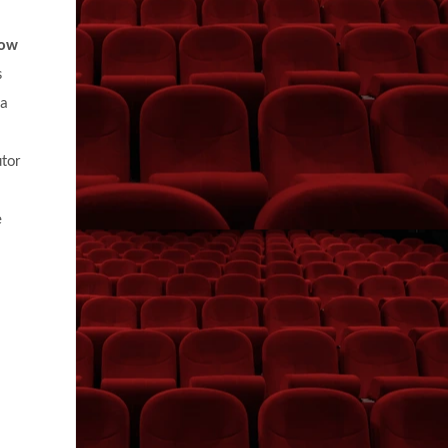
low
s
ia
utor
e