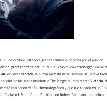
Ene
Ene
Ene
Ene
Ene
Ene
Ene
Ene
Ene
Ene
Ene
Ene
Ene
Feb
Feb
Feb
Feb
Feb
Feb
Feb
Feb
Feb
Feb
Feb
Feb
Feb
May
May
May
May
May
May
May
May
May
May
May
May
May
Jun
Jun
Jun
Jun
Jun
Jun
Jun
Jun
Jun
Jun
Jun
Jun
Jun
Sep
Sep
Sep
Sep
Sep
Sep
Sep
Sep
Sep
Sep
Sep
Sep
Sep
Oct
Oct
Oct
Oct
Oct
Oct
Oct
Oct
Oct
Oct
Oct
Oct
Oct
 al 18 de octubre, ofrecerá grandes títulos esperados por el público,
Hobson, protagonizada por un inusual Arnold Schwarzenegger en med
Gift
, de Joel Edgerton, la nueva apuesta de la Blumhouse, nueva fact
oductor de las sagas Insidious o The Purge; la impactante
Victoria
, 
 que está marcando el año cinematográfico y que fue rodada en un úni
aia Costa; o
Life
, de Anton Corbijn, con Robert Pattinson, una películ