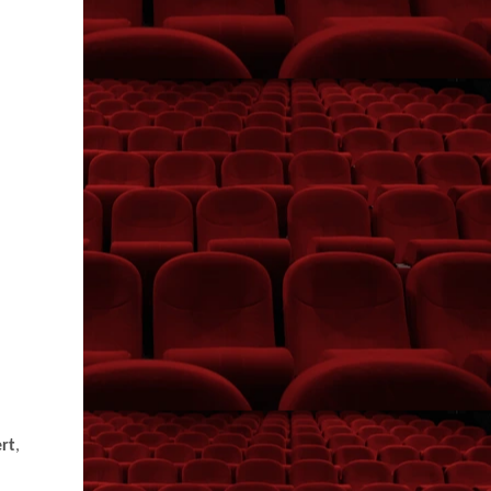
ert
,