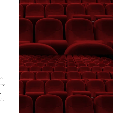
do
ctor
ón
oit