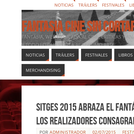
NOTICIAS
TRÁILERS
FESTIVALES
LI
FANTASIA CINE SIN CORTA
FANTASIA, WEB DEDICADA AL CINE, CRÍTICAS Y AN
Y TODO LO QUE RODEA AL SÉPTIMO ARTE
NOTICIAS
TRÁILERS
FESTIVALES
LIBROS
MERCHANDISING
Sitges 2015 abraza el fant
los realizadores consagra
POR
ADMINISTRADOR
02/07/2015
FEST