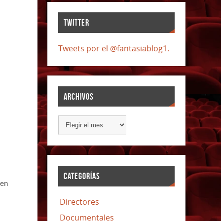
TWITTER
Tweets por el @fantasiablog1.
ARCHIVOS
CATEGORÍAS
 en
Directores
Documentales