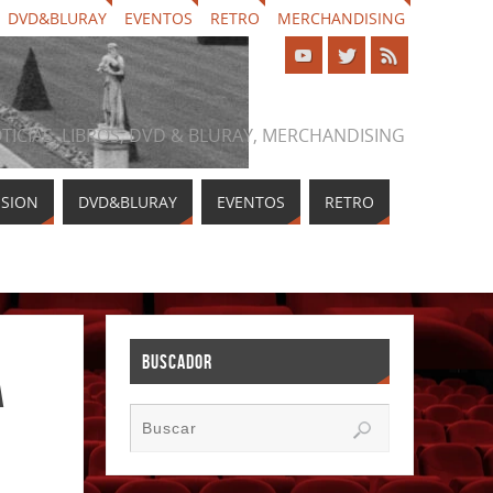
DVD&BLURAY
EVENTOS
RETRO
MERCHANDISING
NOTICIAS, LIBROS, DVD & BLURAY, MERCHANDISING
ISION
DVD&BLURAY
EVENTOS
RETRO
BUSCADOR
a