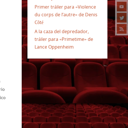
Primer tráiler para «Violence
du corps de l’autre» de Denis
Côté
A la caza del depredador,
tráiler para «Primetime» de
Lance Oppenheim
n
rio
ico