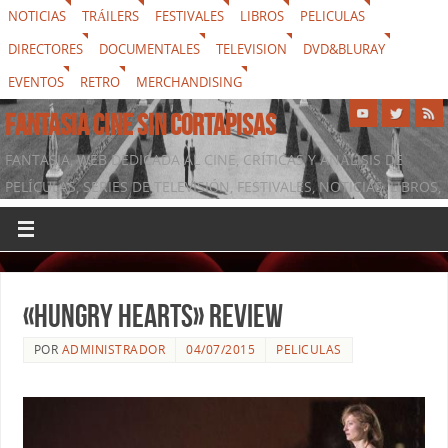
NOTICIAS
TRÁILERS
FESTIVALES
LIBROS
PELICULAS
DIRECTORES
DOCUMENTALES
TELEVISION
DVD&BLURAY
EVENTOS
RETRO
MERCHANDISING
FANTASIA CINE SIN CORTAPISAS
FANTASIA, WEB DEDICADA AL CINE, CRÍTICAS Y ANÁLISIS DE
PELÍCULAS, SERIES DE TELEVISIÓN, FESTIVALES, NOTICIAS, LIBROS,
DVD & BLURAY, MERCHANDISING Y TODO LO QUE RODEA AL
SÉPTIMO ARTE
«Hungry Hearts» review
POR
ADMINISTRADOR
04/07/2015
PELICULAS