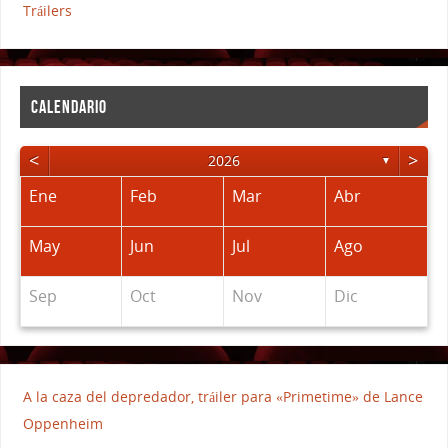
Tráilers
CALENDARIO
<
>
2026
▼
Ene
Feb
Mar
Abr
May
Jun
Jul
Ago
Sep
Oct
Nov
Dic
A la caza del depredador, tráiler para «Primetime» de Lance
Oppenheim