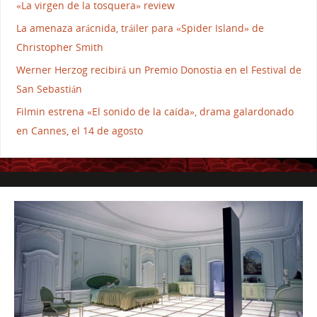
«La virgen de la tosquera» review
La amenaza arácnida, tráiler para «Spider Island» de
Christopher Smith
Werner Herzog recibirá un Premio Donostia en el Festival de
San Sebastián
Filmin estrena «El sonido de la caída», drama galardonado
en Cannes, el 14 de agosto