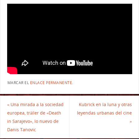
MARCAR EL
ENLACE PERMANENTE
.
«
Una mirada a la sociedad
Kubrick en la luna y otras
europea, tráiler de «Death
leyendas urbanas del cine
in Sarajevo», lo nuevo de
»
Danis Tanovic