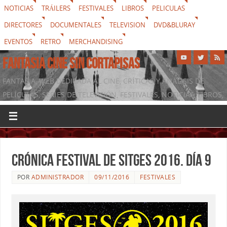
NOTICIAS
TRÁILERS
FESTIVALES
LIBROS
PELICULAS
DIRECTORES
DOCUMENTALES
TELEVISION
DVD&BLURAY
EVENTOS
RETRO
MERCHANDISING
FANTASIA CINE SIN CORTAPISAS
FANTASIA, WEB DEDICADA AL CINE, CRÍTICAS Y ANÁLISIS DE
PELÍCULAS, SERIES DE TELEVISIÓN, FESTIVALES, NOTICIAS, LIBROS,
DVD & BLURAY, MERCHANDISING Y TODO LO QUE RODEA AL
SÉPTIMO ARTE
Crónica festival de Sitges 2016. Día 9
POR
ADMINISTRADOR
09/11/2016
FESTIVALES