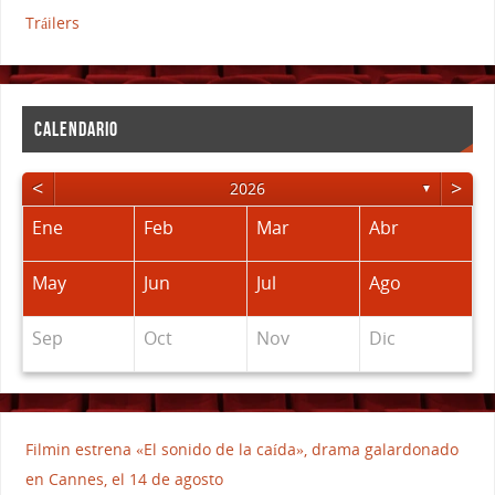
Tráilers
CALENDARIO
<
>
2026
▼
Ene
Feb
Mar
Abr
May
Jun
Jul
Ago
Sep
Oct
Nov
Dic
Filmin estrena «El sonido de la caída», drama galardonado
en Cannes, el 14 de agosto