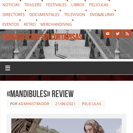
NOTICIAS
TRÁILERS
FESTIVALES
LIBROS
PELICULAS
DIRECTORES
DOCUMENTALES
TELEVISION
DVD&BLURAY
EVENTOS
RETRO
MERCHANDISING
FANTASIA CINE SIN CORTAPISAS
FANTASIA, WEB DEDICADA AL CINE, CRÍTICAS Y ANÁLISIS DE
PELÍCULAS, SERIES DE TELEVISIÓN, FESTIVALES, NOTICIAS, LIBROS,
DVD & BLURAY, MERCHANDISING Y TODO LO QUE RODEA AL
SÉPTIMO ARTE
«Mandibules» review
POR
ADMINISTRADOR
21/06/2021
PELICULAS