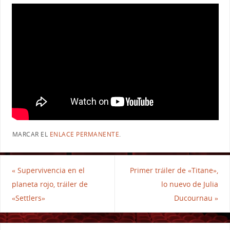
MARCAR EL
ENLACE PERMANENTE
.
«
Supervivencia en el
Primer tráiler de «Titane»,
planeta rojo, tráiler de
lo nuevo de Julia
«Settlers»
Ducournau
»