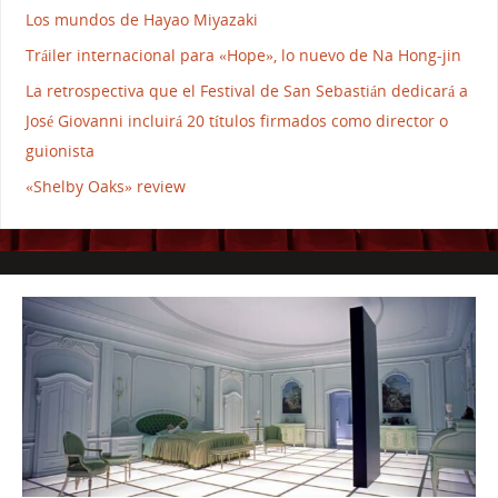
Los mundos de Hayao Miyazaki
Tráiler internacional para «Hope», lo nuevo de Na Hong-jin
La retrospectiva que el Festival de San Sebastián dedicará a
José Giovanni incluirá 20 títulos firmados como director o
guionista
«Shelby Oaks» review